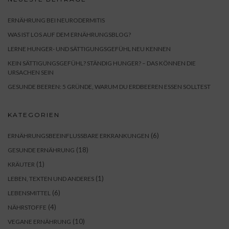
ERNÄHRUNG BEI NEURODERMITIS
WAS IST LOS AUF DEM ERNÄHRUNGSBLOG?
LERNE HUNGER- UND SÄTTIGUNGSGEFÜHL NEU KENNEN
KEIN SÄTTIGUNGSGEFÜHL? STÄNDIG HUNGER? – DAS KÖNNEN DIE
URSACHEN SEIN
GESUNDE BEEREN: 5 GRÜNDE, WARUM DU ERDBEEREN ESSEN SOLLTEST
KATEGORIEN
(6)
ERNÄHRUNGSBEEINFLUSSBARE ERKRANKUNGEN
(18)
GESUNDE ERNÄHRUNG
(1)
KRÄUTER
(1)
LEBEN, TEXTEN UND ANDERES
(6)
LEBENSMITTEL
(4)
NÄHRSTOFFE
(10)
VEGANE ERNÄHRUNG