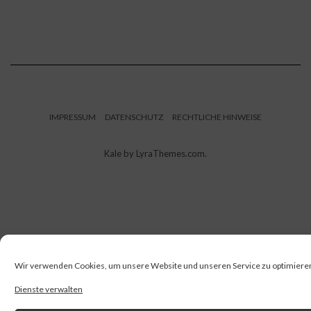
IMPRESSUM
DATENSCHUTZ
RECHTLICHE HINWEISE
Kale
by LyraThemes.com.
Wir verwenden Cookies, um unsere Website und unseren Service zu optimiere
Dienste verwalten