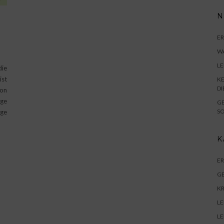
N
E
WA
L
die
ist
KE
DI
ion
ge
GE
SO
ge
K
E
G
K
LE
LE