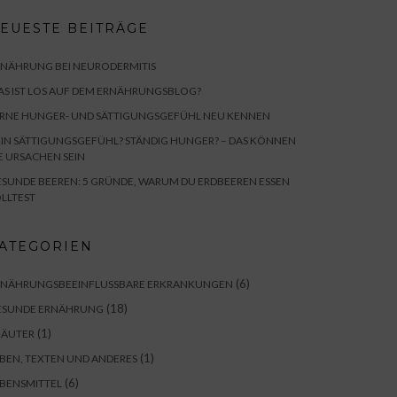
EUESTE BEITRÄGE
RNÄHRUNG BEI NEURODERMITIS
S IST LOS AUF DEM ERNÄHRUNGSBLOG?
ERNE HUNGER- UND SÄTTIGUNGSGEFÜHL NEU KENNEN
IN SÄTTIGUNGSGEFÜHL? STÄNDIG HUNGER? – DAS KÖNNEN
E URSACHEN SEIN
SUNDE BEEREN: 5 GRÜNDE, WARUM DU ERDBEEREN ESSEN
LLTEST
ATEGORIEN
(6)
RNÄHRUNGSBEEINFLUSSBARE ERKRANKUNGEN
(18)
ESUNDE ERNÄHRUNG
(1)
RÄUTER
(1)
BEN, TEXTEN UND ANDERES
(6)
BENSMITTEL