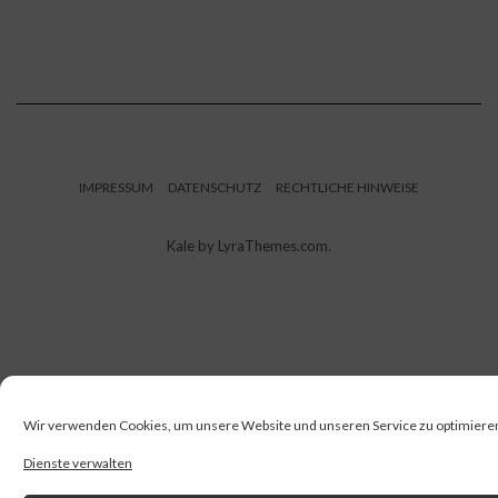
IMPRESSUM
DATENSCHUTZ
RECHTLICHE HINWEISE
Kale
by LyraThemes.com.
Wir verwenden Cookies, um unsere Website und unseren Service zu optimiere
Dienste verwalten