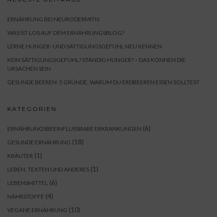
ERNÄHRUNG BEI NEURODERMITIS
WAS IST LOS AUF DEM ERNÄHRUNGSBLOG?
LERNE HUNGER- UND SÄTTIGUNGSGEFÜHL NEU KENNEN
KEIN SÄTTIGUNGSGEFÜHL? STÄNDIG HUNGER? – DAS KÖNNEN DIE
URSACHEN SEIN
GESUNDE BEEREN: 5 GRÜNDE, WARUM DU ERDBEEREN ESSEN SOLLTEST
KATEGORIEN
(6)
ERNÄHRUNGSBEEINFLUSSBARE ERKRANKUNGEN
(18)
GESUNDE ERNÄHRUNG
(1)
KRÄUTER
(1)
LEBEN, TEXTEN UND ANDERES
(6)
LEBENSMITTEL
(4)
NÄHRSTOFFE
(10)
VEGANE ERNÄHRUNG