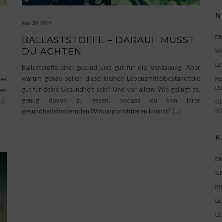
N
Mai 30, 2021
E
BALLASTSTOFFE – DARAUF MUSST
DU ACHTEN
WA
L
Ballaststoffe sind gesund und gut für die Verdauung. Aber
warum genau sollen diese kleinen Lebensmittelbestandteile
KE
es
DI
gut für deine Gesundheit sein? Und vor allem: Wie gelingt es,
en
genug davon zu essen, sodass du von ihrer
…]
GE
SO
gesundheitsfördernden Wirkung profitieren kannst? […]
K
E
G
K
LE
LE