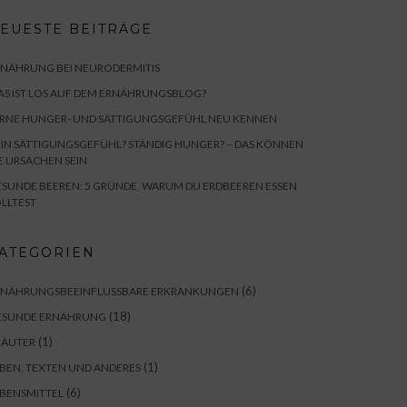
EUESTE BEITRÄGE
RNÄHRUNG BEI NEURODERMITIS
S IST LOS AUF DEM ERNÄHRUNGSBLOG?
ERNE HUNGER- UND SÄTTIGUNGSGEFÜHL NEU KENNEN
IN SÄTTIGUNGSGEFÜHL? STÄNDIG HUNGER? – DAS KÖNNEN
E URSACHEN SEIN
SUNDE BEEREN: 5 GRÜNDE, WARUM DU ERDBEEREN ESSEN
LLTEST
ATEGORIEN
(6)
RNÄHRUNGSBEEINFLUSSBARE ERKRANKUNGEN
(18)
ESUNDE ERNÄHRUNG
(1)
RÄUTER
(1)
BEN, TEXTEN UND ANDERES
(6)
BENSMITTEL