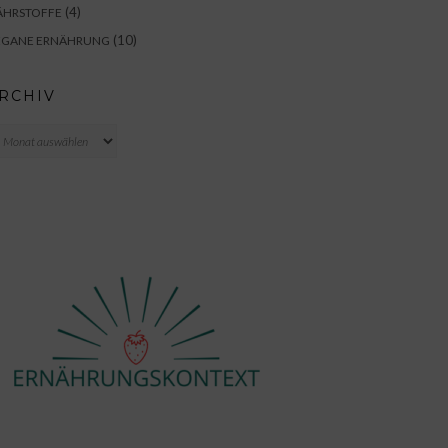
(4)
ÄHRSTOFFE
(10)
EGANE ERNÄHRUNG
RCHIV
chiv