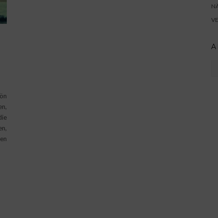
N
V
A
Ar
hön
n,
ie
en,
ten