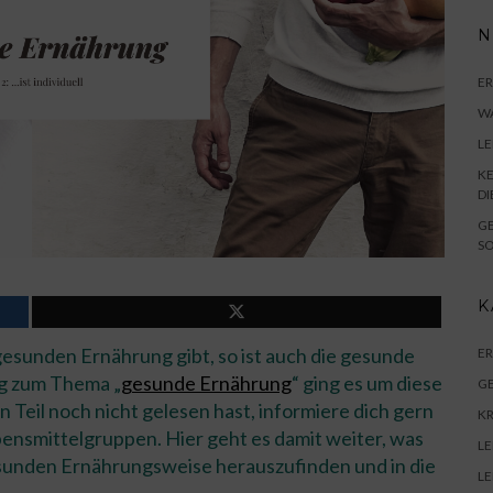
N
E
WA
L
KE
DI
GE
SO
K
sunden Ernährung gibt, so ist auch die gesunde
E
ag zum Thema „
gesunde Ernährung
“ ging es um diese
G
Teil noch nicht gelesen hast, informiere dich gern
K
nsmittelgruppen. Hier geht es damit weiter, was
LE
esunden Ernährungsweise herauszufinden und in die
LE