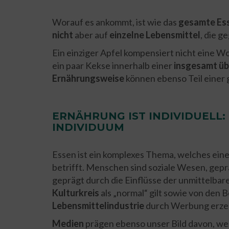
Worauf es ankommt, ist wie das
gesamte Es
nicht
aber auf
einzelne Lebensmittel
, die 
Ein einziger Apfel kompensiert nicht eine W
ein paar Kekse innerhalb einer
insgesamt
üb
Ernährungsweise
können ebenso Teil einer
ERNÄHRUNG IST INDIVIDUELL:
INDIVIDUUM
Essen ist ein komplexes Thema, welches ein
betrifft. Menschen sind soziale Wesen, gep
geprägt durch die Einflüsse der unmittelbar
Kulturkreis
als „normal“ gilt sowie von den
Lebensmittelindustrie
durch Werbung erze
Medien
prägen ebenso unser Bild davon, we