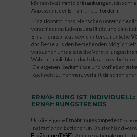
können bestimmte
Erkrankungen
, ein sehr
a
Anpassung der Ernährung erfordern.
Hinzu kommt, dass Menschen unterschiedli
verschiedene Lebensumstände und damit e
Ernährungspraxis sowie unterschiedliche
Vo
das Beste aus den bestehenden Möglichkeite
versuchen unrealistische Vorstellungen kra
Wahrscheinlichkeit doch daran zu scheitern. 
Die eigenen Bedürfnisse und Vorlieben zu k
Rücksicht zu nehmen, verhilft dir schon ehe
ERNÄHRUNG IST INDIVIDUELL
ERNÄHRUNGSTRENDS
Um die eigene
Ernährungskompetenz
zu erw
Institutionen beziehen, in Deutschland wäre
Ernährung (DGE)
. Andere nationale und int