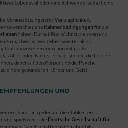
ktiver Lebensstil
oder eine
Schwangerschaft
eine
che Voraussetzungen für
Verträglichkeit
,
benso verschiedene
Rahmenbedingungen
für die
rlieben
haben. Darauf Rücksicht zu nehmen und
n zu machen, ist erstrebenswerter als zu
mpfhaft umzusetzen, um dann mit großer
Das Alles-oder-Nichts-Prinzip ist nicht die Lösung.
ennen, dabei auf den Körper und die
Psyche
r zu einem gesünderen Körper und Geist.
: EMPFEHLUNGEN UND
eitern, kann sich jeder auf die etablierten
 es beispielsweise die
Deutsche Gesellschaft für
ernationale Gesellschaften haben ebenfalls