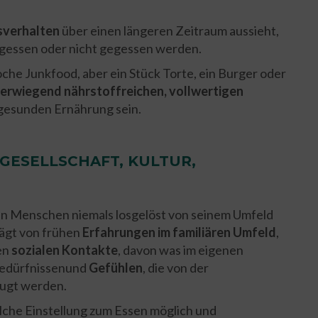
sverhalten
über einen längeren Zeitraum aussieht,
gegessen oder nicht gegessen werden.
oche Junkfood, aber ein Stück Torte, ein Burger oder
erwiegend
nährstoffreichen, vollwertigen
 gesunden Ernährung sein.
 GESELLSCHAFT, KULTUR,
en Menschen niemals losgelöst von seinem Umfeld
rägt von frühen
Erfahrungen
im familiären Umfeld
,
en
sozialen Kontakte
, davon was im eigenen
 Bedürfnissenund
Gefühlen
, die von der
ugt werden.
lche Einstellung zum Essen möglich und