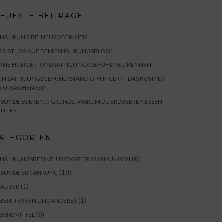
EUESTE BEITRÄGE
RNÄHRUNG BEI NEURODERMITIS
S IST LOS AUF DEM ERNÄHRUNGSBLOG?
ERNE HUNGER- UND SÄTTIGUNGSGEFÜHL NEU KENNEN
IN SÄTTIGUNGSGEFÜHL? STÄNDIG HUNGER? – DAS KÖNNEN
E URSACHEN SEIN
SUNDE BEEREN: 5 GRÜNDE, WARUM DU ERDBEEREN ESSEN
LLTEST
ATEGORIEN
(6)
RNÄHRUNGSBEEINFLUSSBARE ERKRANKUNGEN
(18)
ESUNDE ERNÄHRUNG
(1)
RÄUTER
(1)
BEN, TEXTEN UND ANDERES
(6)
BENSMITTEL