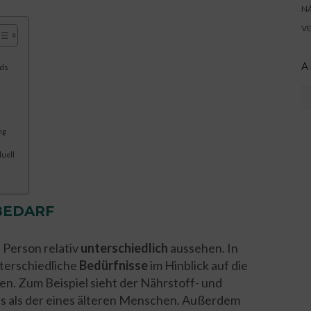
N
V
A
nds
Ar
ng
duell
BEDARF
 Person relativ
unterschiedlich
aussehen. In
unterschiedliche
Bedürfnisse
im Hinblick auf die
en. Zum Beispiel sieht der Nährstoff- und
s als der eines älteren Menschen. Außerdem