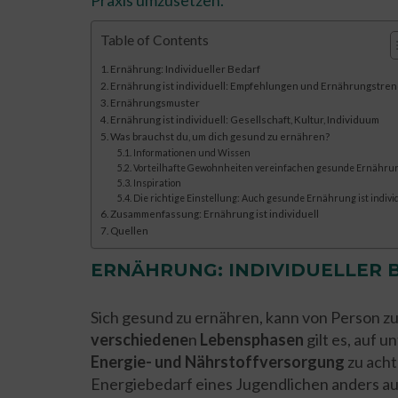
Praxis umzusetzen.
Table of Contents
Ernährung: Individueller Bedarf
Ernährung ist individuell: Empfehlungen und Ernährungstre
Ernährungsmuster
Ernährung ist individuell: Gesellschaft, Kultur, Individuum
Was brauchst du, um dich gesund zu ernähren?
Informationen und Wissen
Vorteilhafte Gewohnheiten vereinfachen gesunde Ernähru
Inspiration
Die richtige Einstellung: Auch gesunde Ernährung ist indivi
Zusammenfassung: Ernährung ist individuell
Quellen
ERNÄHRUNG: INDIVIDUELLER 
Sich gesund zu ernähren, kann von Person zu
verschiedene
n
Lebensphasen
gilt es, auf 
Energie- und Nährstoffversorgung
zu acht
Energiebedarf eines Jugendlichen anders au